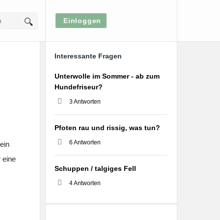
Einloggen
Sidebar
Interessante Fragen
Unterwolle im Sommer - ab zum
Hundefriseur?
3 Antworten
Pfoten rau und rissig, was tun?
6 Antworten
ein
r eine
Schuppen / talgiges Fell
4 Antworten