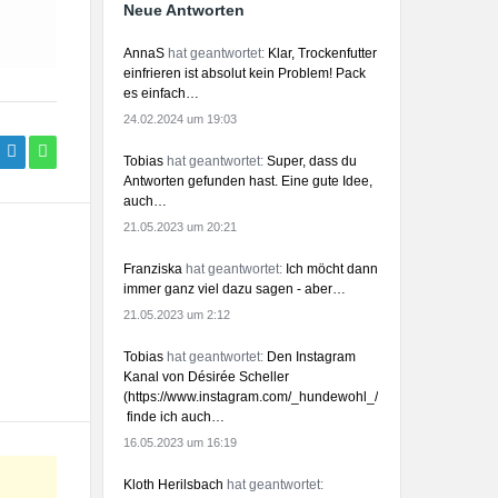
Neue Antworten
AnnaS
hat geantwortet:
Klar, Trockenfutter
einfrieren ist absolut kein Problem! Pack
es einfach…
24.02.2024 um 19:03
Tobias
hat geantwortet:
Super, dass du
Antworten gefunden hast. Eine gute Idee,
auch…
21.05.2023 um 20:21
Franziska
hat geantwortet:
Ich möcht dann
immer ganz viel dazu sagen - aber…
21.05.2023 um 2:12
Tobias
hat geantwortet:
Den Instagram
Kanal von Désirée Scheller
(https://www.instagram.com/_hundewohl_/)
finde ich auch…
16.05.2023 um 16:19
Kloth Herilsbach
hat geantwortet: