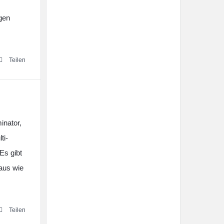
gen
Teilen
inator,
ti-
Es gibt
 aus wie
Teilen