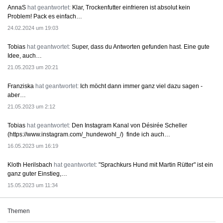
AnnaS
hat geantwortet:
Klar, Trockenfutter einfrieren ist absolut kein
Problem! Pack es einfach…
24.02.2024 um 19:03
Tobias
hat geantwortet:
Super, dass du Antworten gefunden hast. Eine gute
Idee, auch…
21.05.2023 um 20:21
Franziska
hat geantwortet:
Ich möcht dann immer ganz viel dazu sagen -
aber…
21.05.2023 um 2:12
Tobias
hat geantwortet:
Den Instagram Kanal von Désirée Scheller
(https://www.instagram.com/_hundewohl_/) finde ich auch…
16.05.2023 um 16:19
Kloth Herilsbach
hat geantwortet:
"Sprachkurs Hund mit Martin Rütter" ist ein
ganz guter Einstieg,…
15.05.2023 um 11:34
Themen