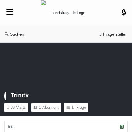
hundsfrage.de
Suchen
Frage stellen
Trinity
33
Visits
1
Abonnent
1
Frage