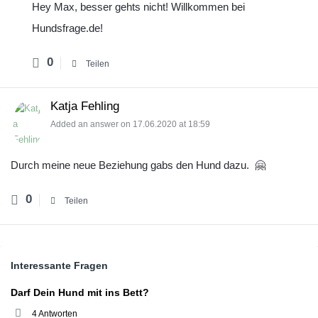
Hey Max, besser gehts nicht! Willkommen bei
Hundsfrage.de!
0
Teilen
Katja Fehling
Added an answer on 17.06.2020 at 18:59
Durch meine neue Beziehung gabs den Hund dazu. 🤗
0
Teilen
Sidebar
Interessante Fragen
Darf Dein Hund mit ins Bett?
4 Antworten