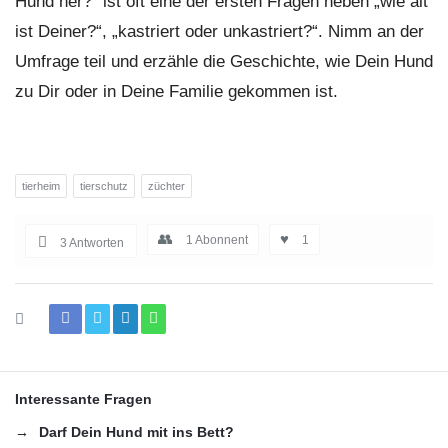
Hund her?“ ist oft eine der ersten Fragen neben „wie alt
ist Deiner?“, „kastriert oder unkastriert?“. Nimm an der
Umfrage teil und erzähle die Geschichte, wie Dein Hund
zu Dir oder in Deine Familie gekommen ist.
tierheim
tierschutz
züchter
1
Abonnent
1
3 Antworten
Interessante Fragen
Darf Dein Hund mit ins Bett?