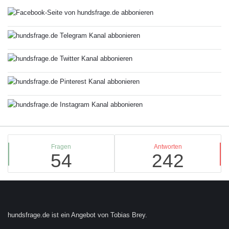
Stats
Fragen
Antworten
54
242
Footer
hundsfrage.de ist ein Angebot von Tobias Brey.