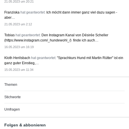
21.05.2023 um 20:21
Franziska
hat geantwortet:
Ich möcht dann immer ganz viel dazu sagen -
aber…
21.05.2023 um 2:12
Tobias
hat geantwortet:
Den Instagram Kanal von Désirée Scheller
(https://www.instagram.com/_hundewohl_/) finde ich auch…
16.05.2023 um 16:19
Kloth Herilsbach
hat geantwortet:
"Sprachkurs Hund mit Martin Rütter" ist ein
ganz guter Einstieg,…
15.05.2023 um 11:34
Themen
Stichworte
Umfragen
Folgen & abbonieren