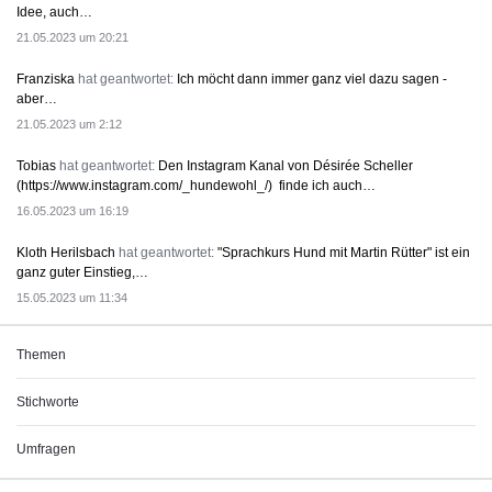
Idee, auch…
21.05.2023 um 20:21
Franziska
hat geantwortet:
Ich möcht dann immer ganz viel dazu sagen -
aber…
21.05.2023 um 2:12
Tobias
hat geantwortet:
Den Instagram Kanal von Désirée Scheller
(https://www.instagram.com/_hundewohl_/) finde ich auch…
16.05.2023 um 16:19
Kloth Herilsbach
hat geantwortet:
"Sprachkurs Hund mit Martin Rütter" ist ein
ganz guter Einstieg,…
15.05.2023 um 11:34
Themen
Stichworte
Umfragen