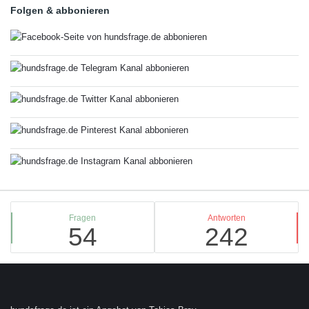
Folgen & abbonieren
Stats
Fragen
Antworten
54
242
Footer