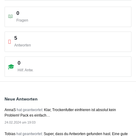
0
Fragen
5
Antworten
0
Hilf. Antw.
Sidebar
Neue Antworten
AnnaS
hat geantwortet:
Klar, Trockenfutter einfrieren ist absolut kein
Problem! Pack es einfach…
24.02.2024 um 19:03
Tobias
hat geantwortet:
Super, dass du Antworten gefunden hast. Eine gute