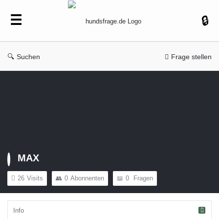
hundsfrage.de
Suchen
Frage stellen
MAX
26
Visits
0
Abonnenten
0
Fragen