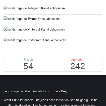
Stats
Fragen
Antworten
54
242
Footer
hundsfrage.de ist ein Angebot von Tobias Brey.
Jeder Hund ist anders und jede Lebenssituation ist einzigartig. Deine
Erfahrung ist vielleicht nicht die Lösung für alles, aber sie kann ein