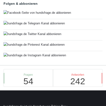
Folgen & abbonieren
Stats
Fragen
Antworten
54
242
Footer