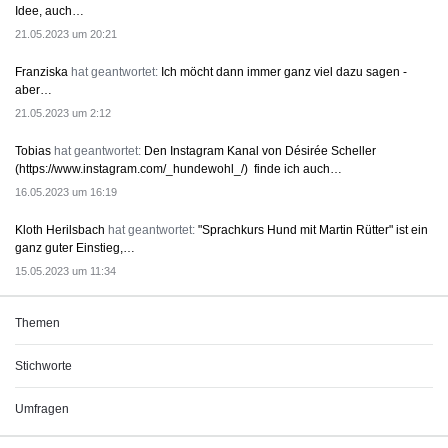
Idee, auch…
21.05.2023 um 20:21
Franziska
hat geantwortet:
Ich möcht dann immer ganz viel dazu sagen -
aber…
21.05.2023 um 2:12
Tobias
hat geantwortet:
Den Instagram Kanal von Désirée Scheller
(https://www.instagram.com/_hundewohl_/) finde ich auch…
16.05.2023 um 16:19
Kloth Herilsbach
hat geantwortet:
"Sprachkurs Hund mit Martin Rütter" ist ein
ganz guter Einstieg,…
15.05.2023 um 11:34
Themen
Stichworte
Umfragen