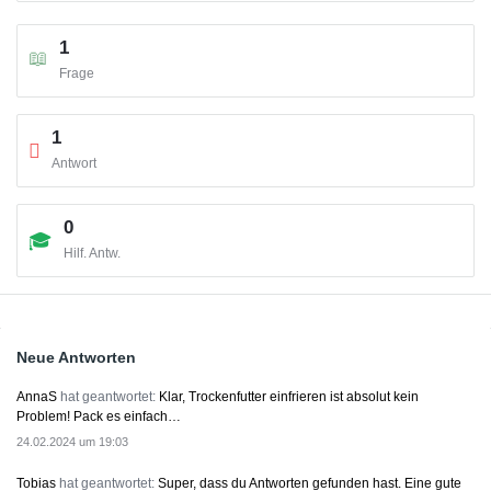
1
Frage
1
Antwort
0
Hilf. Antw.
Sidebar
Neue Antworten
AnnaS
hat geantwortet:
Klar, Trockenfutter einfrieren ist absolut kein
Problem! Pack es einfach…
24.02.2024 um 19:03
Tobias
hat geantwortet:
Super, dass du Antworten gefunden hast. Eine gute