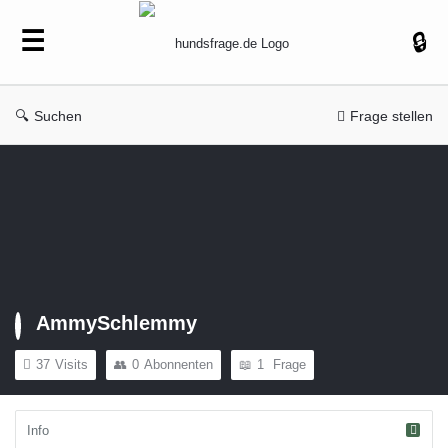
hundsfrage.de
Suchen
Frage stellen
AmmySchlemmy
37
Visits
0
Abonnenten
1
Frage