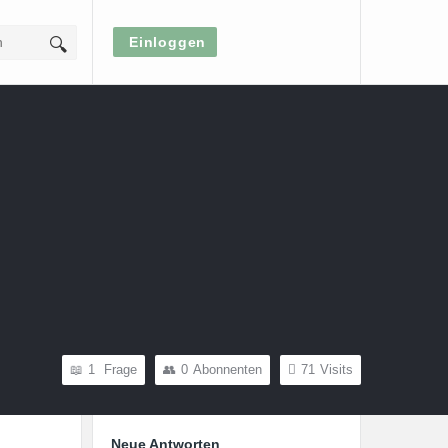
Einloggen
1
Frage
0
Abonnenten
71
Visits
Sidebar
Neue Antworten