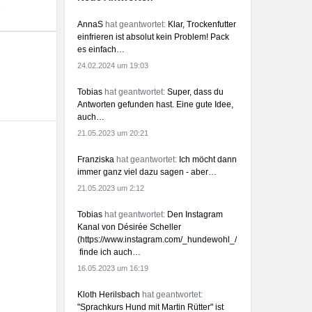
s
AnnaS
hat geantwortet:
Klar, Trockenfutter
einfrieren ist absolut kein Problem! Pack
es einfach…
24.02.2024 um 19:03
Tobias
hat geantwortet:
Super, dass du
Antworten gefunden hast. Eine gute Idee,
auch…
21.05.2023 um 20:21
Franziska
hat geantwortet:
Ich möcht dann
immer ganz viel dazu sagen - aber…
21.05.2023 um 2:12
Tobias
hat geantwortet:
Den Instagram
Kanal von Désirée Scheller
(https://www.instagram.com/_hundewohl_/)
finde ich auch…
16.05.2023 um 16:19
Kloth Herilsbach
hat geantwortet:
"Sprachkurs Hund mit Martin Rütter" ist