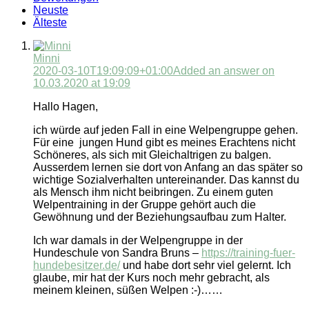
Neuste
Älteste
Minni
2020-03-10T19:09:09+01:00
Added an answer on
10.03.2020 at 19:09
Hallo Hagen,
ich würde auf jeden Fall in eine Welpengruppe gehen.
Für eine jungen Hund gibt es meines Erachtens nicht
Schöneres, als sich mit Gleichaltrigen zu balgen.
Ausserdem lernen sie dort von Anfang an das später so
wichtige Sozialverhalten untereinander. Das kannst du
als Mensch ihm nicht beibringen. Zu einem guten
Welpentraining in der Gruppe gehört auch die
Gewöhnung und der Beziehungsaufbau zum Halter.
Ich war damals in der Welpengruppe in der
Hundeschule von Sandra Bruns –
https://training-fuer-
hundebesitzer.de/
und habe dort sehr viel gelernt. Ich
glaube, mir hat der Kurs noch mehr gebracht, als
meinem kleinen, süßen Welpen :-)……