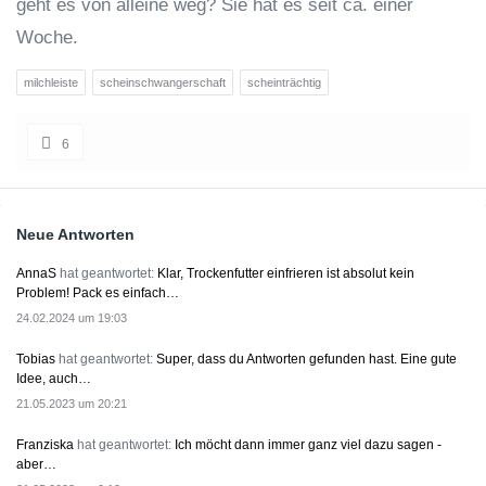
geht es von alleine weg? Sie hat es seit ca. einer
Woche.
milchleiste
scheinschwangerschaft
scheinträchtig
6
Sidebar
Neue Antworten
AnnaS
hat geantwortet:
Klar, Trockenfutter einfrieren ist absolut kein
Problem! Pack es einfach…
24.02.2024 um 19:03
Tobias
hat geantwortet:
Super, dass du Antworten gefunden hast. Eine gute
Idee, auch…
21.05.2023 um 20:21
Franziska
hat geantwortet:
Ich möcht dann immer ganz viel dazu sagen -
aber…