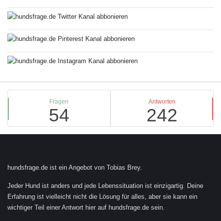
Stats
Fragen
Antworten
54
242
Footer
hundsfrage.de ist ein Angebot von Tobias Brey.
Jeder Hund ist anders und jede Lebenssituation ist einzigartig. Deine
Erfahrung ist vielleicht nicht die Lösung für alles, aber sie kann ein
wichtiger Teil einer Antwort hier auf hundsfrage.de sein.