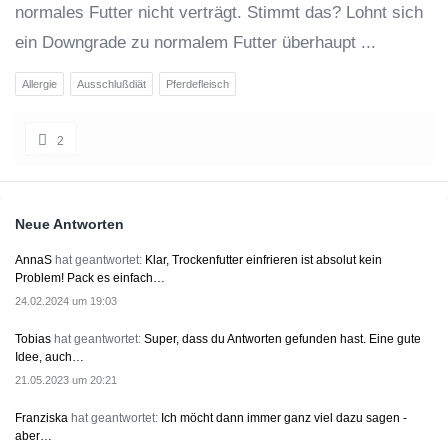
normales Futter nicht verträgt. Stimmt das? Lohnt sich
ein Downgrade zu normalem Futter überhaupt ...
Allergie
Ausschlußdiät
Pferdefleisch
2
Sidebar
Neue Antworten
AnnaS
hat geantwortet:
Klar, Trockenfutter einfrieren ist absolut kein
Problem! Pack es einfach…
24.02.2024 um 19:03
Tobias
hat geantwortet:
Super, dass du Antworten gefunden hast. Eine gute
Idee, auch…
21.05.2023 um 20:21
Franziska
hat geantwortet:
Ich möcht dann immer ganz viel dazu sagen -
aber…